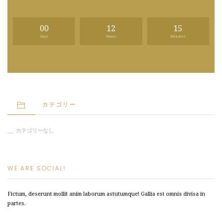
00
12
15
Days
Hours
Minutes
カテゴリー
カテゴリーなし
WE ARE SOCIAL!
Fictum, deserunt mollit anim laborum astutumque! Gallia est omnis divisa in
partes.