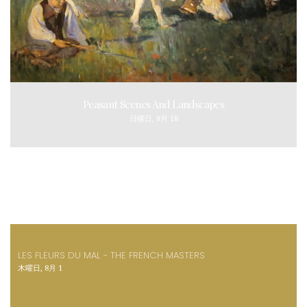
Peasant Scenes And Landscapes
日曜日, 8月 18
LES FLEURS DU MAL - THE FRENCH MASTERS
木曜日, 8月 1